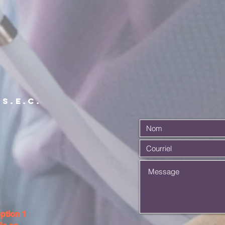
 S.E.C.
ption 1