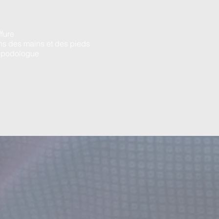
ffure
ns des mains et des pieds
 podologue