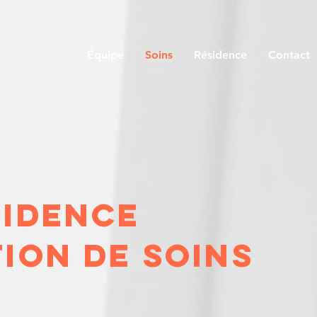
Équipe
Soins
Résidence
Contact
sidence
ion de soins