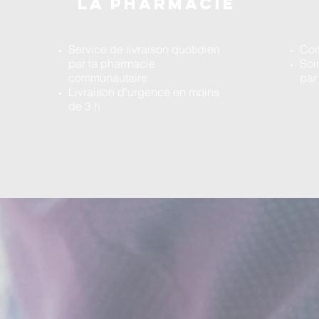
la pharmacie
Service de livraison quotidien
Coi
par la pharmacie
Soi
communautaire
par
Livraison d'urgence en moins
de 3 h