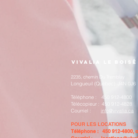
VIVALIA LE BOISé
2235, chemin Du Tremblay
Longueuil (Québec) J4N 0J6
Téléphone : 450 912-4800
Télécopieur : 450 912-4828​
Courriel :
info@vivalia.ca
POUR LES LOCATIONS
Téléphone : 450 912-4800, o