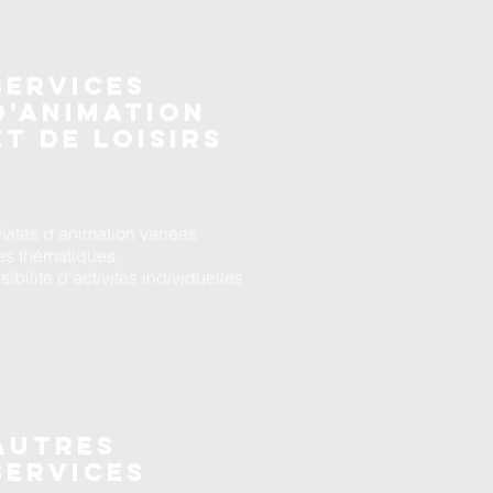
services
d'animation
et de loisirs
ivités d’animation variées
es thématiques
sibilité d'activités individuelles
autres
Services