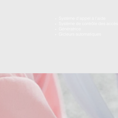
Système d'appel à l'aide
Système de contrôle des accès
Génératrice
Gicleurs automatiques